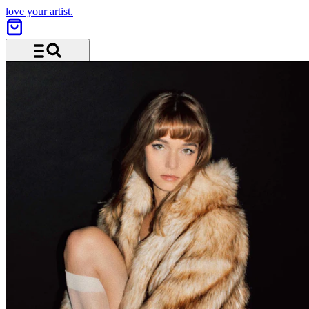
love your artist.
Menu and search