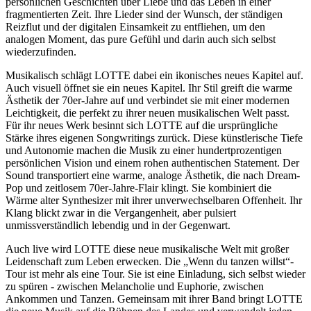
persönlichen Geschichten über Liebe und das Leben in einer
fragmentierten Zeit. Ihre Lieder sind der Wunsch, der ständigen
Reizflut und der digitalen Einsamkeit zu entfliehen, um den
analogen Moment, das pure Gefühl und darin auch sich selbst
wiederzufinden.
Musikalisch schlägt LOTTE dabei ein ikonisches neues Kapitel auf.
Auch visuell öffnet sie ein neues Kapitel. Ihr Stil greift die warme
Ästhetik der 70er-Jahre auf und verbindet sie mit einer modernen
Leichtigkeit, die perfekt zu ihrer neuen musikalischen Welt passt.
Für ihr neues Werk besinnt sich LOTTE auf die ursprüngliche
Stärke ihres eigenen Songwritings zurück. Diese künstlerische Tiefe
und Autonomie machen die Musik zu einer hundertprozentigen
persönlichen Vision und einem rohen authentischen Statement. Der
Sound transportiert eine warme, analoge Ästhetik, die nach Dream-
Pop und zeitlosem 70er-Jahre-Flair klingt. Sie kombiniert die
Wärme alter Synthesizer mit ihrer unverwechselbaren Offenheit. Ihr
Klang blickt zwar in die Vergangenheit, aber pulsiert
unmissverständlich lebendig und in der Gegenwart.
Auch live wird LOTTE diese neue musikalische Welt mit großer
Leidenschaft zum Leben erwecken. Die „Wenn du tanzen willst“-
Tour ist mehr als eine Tour. Sie ist eine Einladung, sich selbst wieder
zu spüren - zwischen Melancholie und Euphorie, zwischen
Ankommen und Tanzen. Gemeinsam mit ihrer Band bringt LOTTE