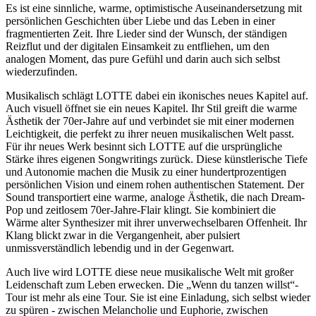
Es ist eine sinnliche, warme, optimistische Auseinandersetzung mit
persönlichen Geschichten über Liebe und das Leben in einer
fragmentierten Zeit. Ihre Lieder sind der Wunsch, der ständigen
Reizflut und der digitalen Einsamkeit zu entfliehen, um den
analogen Moment, das pure Gefühl und darin auch sich selbst
wiederzufinden.
Musikalisch schlägt LOTTE dabei ein ikonisches neues Kapitel auf.
Auch visuell öffnet sie ein neues Kapitel. Ihr Stil greift die warme
Ästhetik der 70er-Jahre auf und verbindet sie mit einer modernen
Leichtigkeit, die perfekt zu ihrer neuen musikalischen Welt passt.
Für ihr neues Werk besinnt sich LOTTE auf die ursprüngliche
Stärke ihres eigenen Songwritings zurück. Diese künstlerische Tiefe
und Autonomie machen die Musik zu einer hundertprozentigen
persönlichen Vision und einem rohen authentischen Statement. Der
Sound transportiert eine warme, analoge Ästhetik, die nach Dream-
Pop und zeitlosem 70er-Jahre-Flair klingt. Sie kombiniert die
Wärme alter Synthesizer mit ihrer unverwechselbaren Offenheit. Ihr
Klang blickt zwar in die Vergangenheit, aber pulsiert
unmissverständlich lebendig und in der Gegenwart.
Auch live wird LOTTE diese neue musikalische Welt mit großer
Leidenschaft zum Leben erwecken. Die „Wenn du tanzen willst“-
Tour ist mehr als eine Tour. Sie ist eine Einladung, sich selbst wieder
zu spüren - zwischen Melancholie und Euphorie, zwischen