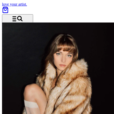
love your artist.
Menu and search