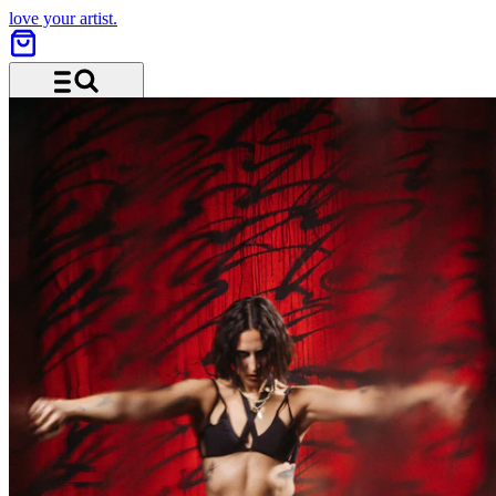
love your artist.
Menu and search