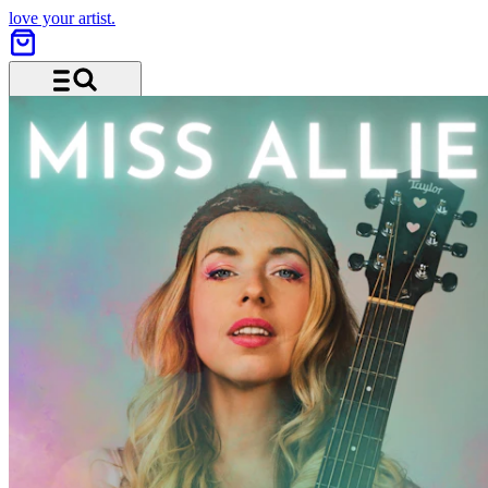
love your artist.
Menu and search