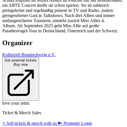
Schulz empfahl ihr letztes Album im Podcast mit Jan Böhmermann,
ein ARTE Concert durfte sie schon spielen. Sie ist zahlreich
preisgekrönt und regelmäßig präsent in TV und Radio, zudem
gerngesehener Gast in Talkshows. Nach drei Alben und immer
umfangreicheren Tourneen, entsteht zurzeit Miss Allies 4.
Album. Ab September 2025 geht Miss Allie auf große
Paradiesvogel-Tour in Deutschland, Österreich und der Schweiz.
Organizer
Kulturzelt Braunschweig e.V.,
Get external tickets
Buy now
love your artist.
Ticket & Merch Sales
⭐️
Sell tickets & merch with us
🔑
Promoter Login