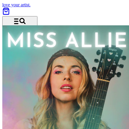
love your artist.
Menu and search