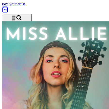
love your artist.
Menu and search