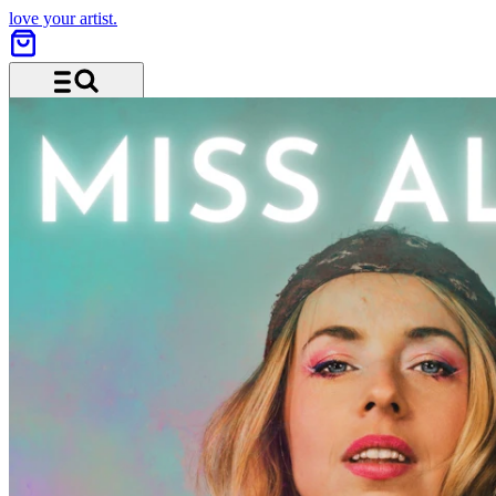
love your artist.
Menu and search