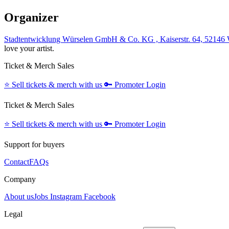
Organizer
Stadtentwicklung Würselen GmbH & Co. KG , Kaiserstr. 64, 52146
love your artist.
Ticket & Merch Sales
⭐️
Sell tickets & merch with us
🔑
Promoter Login
Ticket & Merch Sales
⭐️
Sell tickets & merch with us
🔑
Promoter Login
Support for buyers
Contact
FAQs
Company
About us
Jobs
Instagram
Facebook
Legal