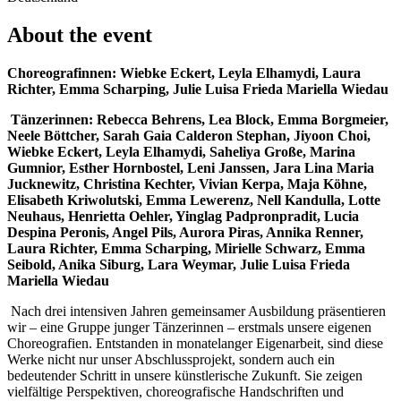
About the event
Choreografinnen: Wiebke Eckert, Leyla Elhamydi, Laura
Richter, Emma Scharping, Julie Luisa Frieda Mariella Wiedau
Tänzerinnen: Rebecca Behrens, Lea Block, Emma Borgmeier,
Neele Böttcher, Sarah Gaia Calderon Stephan, Jiyoon Choi,
Wiebke Eckert, Leyla Elhamydi, Saheliya Große, Marina
Gumnior, Esther Hornbostel, Leni Janssen, Jara Lina Maria
Jucknewitz, Christina Kechter, Vivian Kerpa, Maja Köhne,
Elisabeth Kriwolutski, Emma Lewerenz, Nell Kandulla, Lotte
Neuhaus, Henrietta Oehler, Yinglag Padpronpradit, Lucia
Despina Peronis, Angel Pils, Aurora Piras, Annika Renner,
Laura Richter, Emma Scharping, Mirielle Schwarz, Emma
Seibold, Anika Siburg, Lara Weymar, Julie Luisa Frieda
Mariella Wiedau
Nach drei intensiven Jahren gemeinsamer Ausbildung präsentieren
wir – eine Gruppe junger Tänzerinnen – erstmals unsere eigenen
Choreografien. Entstanden in monatelanger Eigenarbeit, sind diese
Werke nicht nur unser Abschlussprojekt, sondern auch ein
bedeutender Schritt in unsere künstlerische Zukunft. Sie zeigen
vielfältige Perspektiven, choreografische Handschriften und