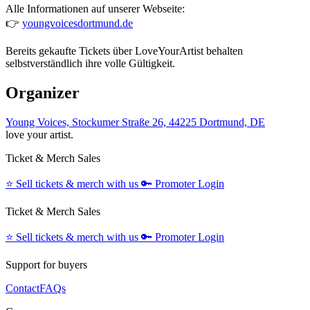
Alle Informationen auf unserer Webseite:
👉
youngvoicesdortmund.de
Bereits gekaufte Tickets über LoveYourArtist behalten
selbstverständlich ihre volle Gültigkeit.
Organizer
Young Voices, Stockumer Straße 26, 44225 Dortmund, DE
love your artist.
Ticket & Merch Sales
⭐️
Sell tickets & merch with us
🔑
Promoter Login
Ticket & Merch Sales
⭐️
Sell tickets & merch with us
🔑
Promoter Login
Support for buyers
Contact
FAQs