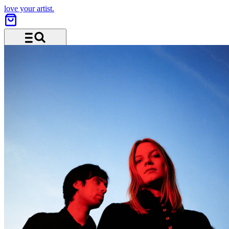
love your artist.
Menu and search