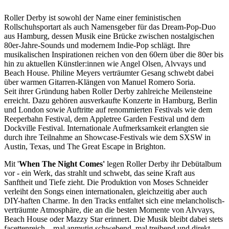
Roller Derby ist sowohl der Name einer feministischen
Rollschuhsportart als auch Namensgeber für das Dream-Pop-Duo
aus Hamburg, dessen Musik eine Brücke zwischen nostalgischen
80er-Jahre-Sounds und modernem Indie-Pop schlägt. Ihre
musikalischen Inspirationen reichen von den 60ern über die 80er bis
hin zu aktuellen Künstler:innen wie Angel Olsen, Alvvays und
Beach House. Philine Meyers verträumter Gesang schwebt dabei
über warmen Gitarren-Klängen von Manuel Romero Soria.
Seit ihrer Gründung haben Roller Derby zahlreiche Meilensteine
erreicht. Dazu gehören ausverkaufte Konzerte in Hamburg, Berlin
und London sowie Auftritte auf renommierten Festivals wie dem
Reeperbahn Festival, dem Appletree Garden Festival und dem
Dockville Festival. Internationale Aufmerksamkeit erlangten sie
durch ihre Teilnahme an Showcase-Festivals wie dem SXSW in
Austin, Texas, und The Great Escape in Brighton.
Mit '
When The Night Comes'
legen Roller Derby ihr Debütalbum
vor - ein Werk, das strahlt und schwebt, das seine Kraft aus
Sanftheit und Tiefe zieht. Die Produktion von Moses Schneider
verleiht den Songs einen internationalen, gleichzeitig aber auch
DIY-haften Charme. In den Tracks entfaltet sich eine melancholisch-
verträumte Atmosphäre, die an die besten Momente von Alvvays,
Beach House oder Mazzy Star erinnert. Die Musik bleibt dabei stets
facettenreich – mal anmutig schwebend, mal treibend und direkt.