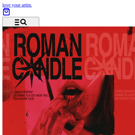
love your artist.
Menu and search