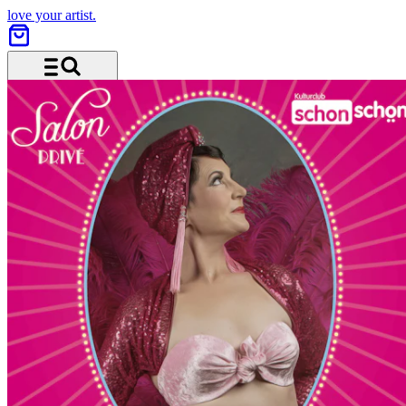
love your artist.
Menu and search