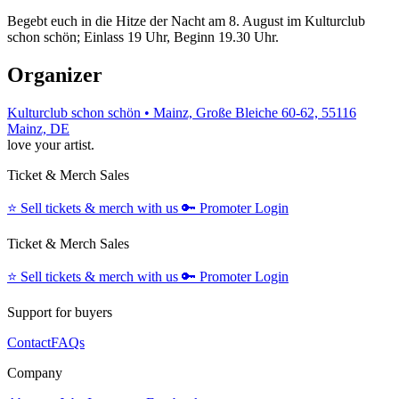
Begebt euch in die Hitze der Nacht am 8. August im Kulturclub
schon schön; Einlass 19 Uhr, Beginn 19.30 Uhr.
Organizer
Kulturclub schon schön • Mainz, Große Bleiche 60-62, 55116
Mainz, DE
love your artist.
Ticket & Merch Sales
⭐️
Sell tickets & merch with us
🔑
Promoter Login
Ticket & Merch Sales
⭐️
Sell tickets & merch with us
🔑
Promoter Login
Support for buyers
Contact
FAQs
Company