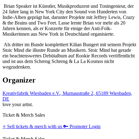
Brian Speaker ist Künstler, Musikproduzent und Toningenieur, der
24 Jahre lang in New York City den Sound von Hunderten von
Indie-Alben geprägt hat, darunter Projekte mit Jeffrey Lewis, Crazy
& the Brains und Two Feet. Lasse lernte Brian vor mehr als 20
Jahren kennen, als er Konzerte für einige der Anti-Folk-
Musikerinnen aus New York in Deutschland organisierte.
Als dritter im Bunde komplettiert Kilian Bungert mit seinem Projekt
Stoic Mind die illustre Runde an Musikern. Stoic Mind hat gerade
ein beachtenswertes Debütalbum auf Rookie Records veröffentlicht
und ist aus dem Schreng Schreng & La La Kosmos nicht
wegzudenken.
Organizer
Kreativfabrik Wiesbaden e.V., Murnaustraße 2, 65189 Wiesbaden,
DE
love your artist.
Ticket & Merch Sales
⭐️
Sell tickets & merch with us
🔑
Promoter Login
Ticket & Merch Sales