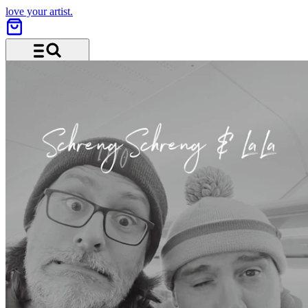
love your artist.
Menu and search