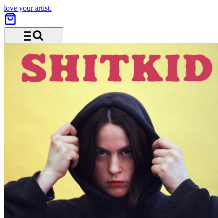
love your artist.
Menu and search