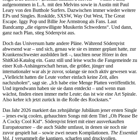
aufgenommen in L.A. mit den Melvins sowie in Austin mit Paul
Leary von den Butthole Surfers. Dazwischen immer wieder weitere
EPs und Singles. Roskilde, SXSW, Way Out West, The Great
Escape. Iggy Pop und Billie Joe Armstrong als Fans. Laut
Bandcamp „die eigenwilligste Musikerin Schwedens“. Und dann,
ganz nach Plan, stieg Söderqvist aus.
Doch das Universum hatte andere Pläne. Während Söderqvist
abwesend war – und sich, genau wie sie es immer geplant hatte, zur
Krankenschwester ausbilden ließ –, tauchten neue Hörer in den
ShitKid-Katalog ein. Ganz still und leise wuchs die Fangemeinde zu
einer Kult-Anhängerschaft heran, die größer, jünger und
internationaler war als je zuvor, solange sie noch aktiv gewesen war.
„Vielleicht hatten die Leute vorher einfach keine Zeit, alles
nachzuholen“, sagt sie. „Ich habe eine Menge Platten veröffentlicht.
Und irgendwann haben sie sie dann entdeckt – und wenn man
wächst, finden einen immer mehr Leute; das ist wie eine Art Spirale.
Also kehre ich jetzt zurück in die Rolle des Rockstars.“
Das Jahr 2026 markiert das zehnjährige Jubiläum jener ersten Single
– jenes ewig coolen, gehauchten Songs mit dem Titel „Oh Please Be
A Cocky Cool Kid“. Söderqvist feiert mit einer ausverkauften
Europatournee – die auch Städte umfasst, in denen sie noch nie
zuvor gespielt hat – sowie zwei neuen Kompilationen.
The Essential
Vol. 1
versammelt die kantigen, scharfen und druckvollen,