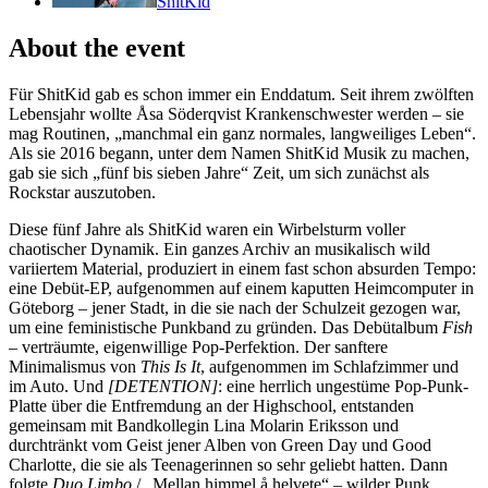
ShitKid
About the event
Für ShitKid gab es schon immer ein Enddatum. Seit ihrem zwölften
Lebensjahr wollte Åsa Söderqvist Krankenschwester werden – sie
mag Routinen, „manchmal ein ganz normales, langweiliges Leben“.
Als sie 2016 begann, unter dem Namen ShitKid Musik zu machen,
gab sie sich „fünf bis sieben Jahre“ Zeit, um sich zunächst als
Rockstar auszutoben.
Diese fünf Jahre als ShitKid waren ein Wirbelsturm voller
chaotischer Dynamik. Ein ganzes Archiv an musikalisch wild
variiertem Material, produziert in einem fast schon absurden Tempo:
eine Debüt-EP, aufgenommen auf einem kaputten Heimcomputer in
Göteborg – jener Stadt, in die sie nach der Schulzeit gezogen war,
um eine feministische Punkband zu gründen. Das Debütalbum
Fish
– verträumte, eigenwillige Pop-Perfektion. Der sanftere
Minimalismus von
This Is It
, aufgenommen im Schlafzimmer und
im Auto. Und
[DETENTION]
: eine herrlich ungestüme Pop-Punk-
Platte über die Entfremdung an der Highschool, entstanden
gemeinsam mit Bandkollegin Lina Molarin Eriksson und
durchtränkt vom Geist jener Alben von Green Day und Good
Charlotte, die sie als Teenagerinnen so sehr geliebt hatten. Dann
folgte
Duo Limbo
/ „Mellan himmel å helvete“ – wilder Punk,