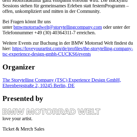
dem Motorradkultur ganz entspannt erlebbar wird. Die Backyard
Sessions stehen für gemeinsames Erleben statt festemProgramm –
offen, unkompliziert und mitten in der Community.
Bei Fragen könnt Ihr uns
unter
bmwmotorradwelt@storytellingcompany.com
oder unter der
Telefonnummer +49 (30) 40364311-7 erreichen.
Weitere Events zur Buchung in der BMW Motorrad Welt findest du
hier:
https://loveyourartist.com/de/profiles/the-storytelling-company-
tsc-experience-design-gmbh-CUCKS6/events
Organizer
The Storytelling Company (TSC) Experience Design GmbH,
Ehrenbergstraße 2, 10245 Berlin, DE
Presented by
love your artist.
Ticket & Merch Sales