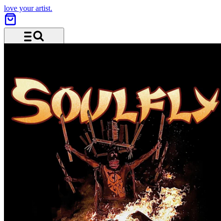
love your artist.
Menu and search