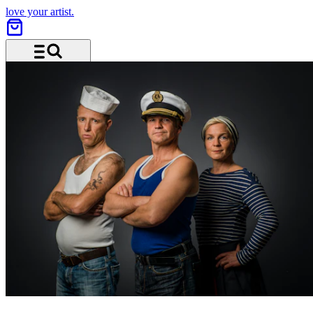
love your artist.
Menu and search