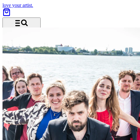
love your artist.
Menu and search