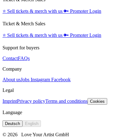
⭐️
Sell tickets & merch with us
🔑
Promoter Login
Ticket & Merch Sales
⭐️
Sell tickets & merch with us
🔑
Promoter Login
Support for buyers
Contact
FAQs
Company
About us
Jobs
Instagram
Facebook
Legal
Imprint
Privacy policy
Terms and conditions
Cookies
Language
Deutsch
English
© 2026
Love Your Artist GmbH