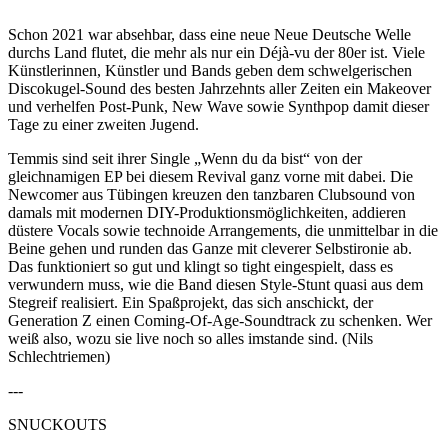
Schon 2021 war absehbar, dass eine neue Neue Deutsche Welle
durchs Land flutet, die mehr als nur ein Déjà-vu der 80er ist. Viele
Künstlerinnen, Künstler und Bands geben dem schwelgerischen
Discokugel-Sound des besten Jahrzehnts aller Zeiten ein Makeover
und verhelfen Post-Punk, New Wave sowie Synthpop damit dieser
Tage zu einer zweiten Jugend.
Temmis sind seit ihrer Single „Wenn du da bist“ von der
gleichnamigen EP bei diesem Revival ganz vorne mit dabei. Die
Newcomer aus Tübingen kreuzen den tanzbaren Clubsound von
damals mit modernen DIY-Produktionsmöglichkeiten, addieren
düstere Vocals sowie technoide Arrangements, die unmittelbar in die
Beine gehen und runden das Ganze mit cleverer Selbstironie ab.
Das funktioniert so gut und klingt so tight eingespielt, dass es
verwundern muss, wie die Band diesen Style-Stunt quasi aus dem
Stegreif realisiert. Ein Spaßprojekt, das sich anschickt, der
Generation Z einen Coming-Of-Age-Soundtrack zu schenken. Wer
weiß also, wozu sie live noch so alles imstande sind. (Nils
Schlechtriemen)
---
SNUCKOUTS