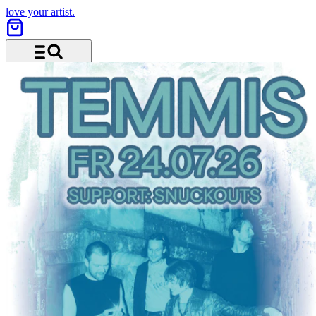
love your artist.
Menu and search