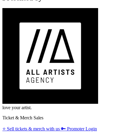
love your artist.
Ticket & Merch Sales
⭐️
Sell tickets & merch with us
🔑
Promoter Login