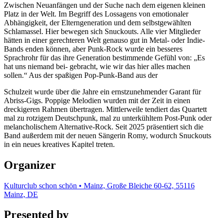
Zwischen Neuanfängen und der Suche nach dem eigenen kleinen
Platz in der Welt. Im Begriff des Lossagens von emotionaler
Abhängigkeit, der Elterngeneration und dem selbstgewählten
Schlamassel. Hier bewegen sich Snuckouts. Alle vier Mitglieder
hätten in einer gerechteren Welt genauso gut in Metal- oder Indie-
Bands enden können, aber Punk-Rock wurde ein besseres
Sprachrohr für das ihre Generation bestimmende Gefühl von: „Es
hat uns niemand bei- gebracht, wie wir das hier alles machen
sollen.“ Aus der spaßigen Pop-Punk-Band aus der
Schulzeit wurde über die Jahre ein ernstzunehmender Garant für
Abriss-Gigs. Poppige Melodien wurden mit der Zeit in einen
dreckigeren Rahmen übertragen. Mittlerweile tendiert das Quartett
mal zu rotzigem Deutschpunk, mal zu unterkühltem Post-Punk oder
melancholischem Alternative-Rock. Seit 2025 präsentiert sich die
Band außerdem mit der neuen Sängerin Romy, wodurch Snuckouts
in ein neues kreatives Kapitel treten.
Organizer
Kulturclub schon schön • Mainz, Große Bleiche 60-62, 55116
Mainz, DE
Presented by