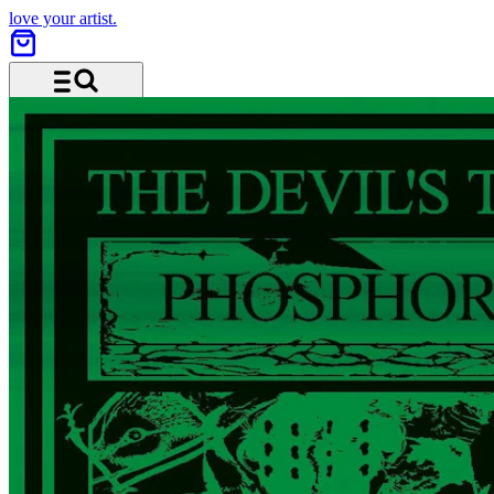
love your artist.
Menu and search