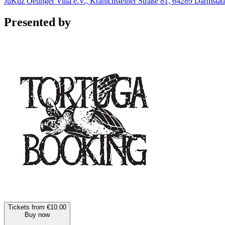
JuKuz Oetinger Villa e.V., Kranichsteiner Straße 81, 64289 Darmsta
Presented by
Tickets from €10.00
Buy now