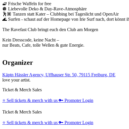
🧇 Frische Waffeln for free
🪩 Liebevolle Deko & Day-Rave-Atmosphäre
🕺🏽 Tanzen statt Kater – Clubbing bei Tageslicht und OpenAir
🌊 Surfen - schaut auf der Homepage von Irie Surf nach, dort könnt 
The Ravefast Club bringt euch den Club am Morgen
Kein Dresscode, keine Nacht –
nur Beats, Cafe, tolle Wellen & gute Energie.
Organizer
Käptn Hässler Agency, Uffhauser Str. 50, 79115 Freiburg, DE
love your artist.
Ticket & Merch Sales
⭐️
Sell tickets & merch with us
🔑
Promoter Login
Ticket & Merch Sales
⭐️
Sell tickets & merch with us
🔑
Promoter Login