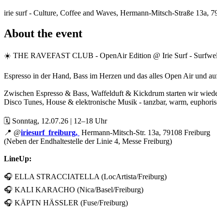
irie surf - Culture, Coffee and Waves, Hermann-Mitsch-Straße 13a, 
About the event
☀️ THE RAVEFAST CLUB - OpenAir Edition @ Irie Surf - Surfwel
Espresso in der Hand, Bass im Herzen und das alles Open Air und auf
Zwischen Espresso & Bass, Waffelduft & Kickdrum starten wir wiede
Disco Tunes, House & elektronische Musik - tanzbar, warm, euphor
🗓 Sonntag, 12.07.26 | 12–18 Uhr
📍 @
iriesurf_freiburg,
Hermann-Mitsch-Str. 13a, 79108 Freiburg
(Neben der Endhaltestelle der Linie 4, Messe Freiburg)
LineUp:
🎧 ELLA STRACCIATELLA (LocArtista/Freiburg)
🎧 KALI KARACHO (Nica/Basel/Freiburg)
🎧 KÄPTN HÄSSLER (Fuse/Freiburg)