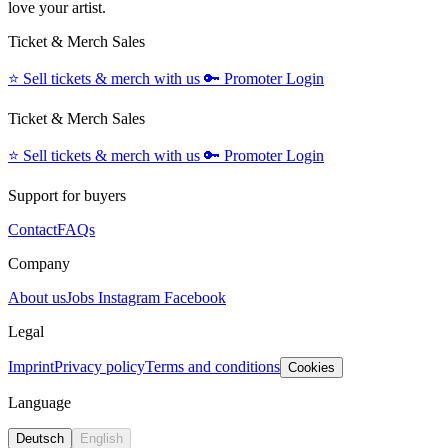
love your artist.
Ticket & Merch Sales
⭐️
Sell tickets & merch with us
🔑
Promoter Login
Ticket & Merch Sales
⭐️
Sell tickets & merch with us
🔑
Promoter Login
Support for buyers
Contact
FAQs
Company
About us
Jobs
Instagram
Facebook
Legal
Imprint
Privacy policy
Terms and conditions
Cookies
Language
Deutsch
English