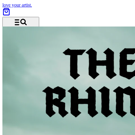
love your artist.
Menu and search