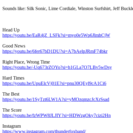
Sounds like: Silk Sonic, Lime Cordiale, Winston Surfshirt, Jeff Buc
Head Up
https://youtu.be/EaR4jZ_LSFk?si=myo0e5Wp6JlmhCjW
Good News
https://youtu.be/6fer67bD1DU?si=A7bAelpJRmF74bkr
Right Place, Wrong Time
https://youtu.be/-Uq673rZOYo?si=h1GLa7O7LBv5wDsy
Hard Times
https://youtu.be/UpuElcVj01E?si=pnu30QEyl9cA1Ci6
The Best
https://youtu.be/1SyTzt6LW1A?si=yMOzqmzcJcXrSsad
The Score
https://youtu.be/fzWPW8JLJIY?si=HDWzgOky7cizi2Hn
Instagram
https://www.instagram.com/thunderfoxband/