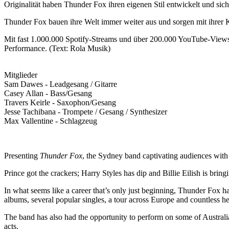
Originalität haben Thunder Fox ihren eigenen Stil entwickelt und si
Thunder Fox bauen ihre Welt immer weiter aus und sorgen mit ihrer 
Mit fast 1.000.000 Spotify-Streams und über 200.000 YouTube-Views 
Performance. (Text: Rola Musik)
Mitglieder
Sam Dawes - Leadgesang / Gitarre
Casey Allan - Bass/Gesang
Travers Keirle - Saxophon/Gesang
Jesse Tachibana - Trompete / Gesang / Synthesizer
Max Vallentine - Schlagzeug
Presenting
Thunder Fox
, the Sydney band captivating audiences with 
Prince got the crackers; Harry Styles has dip and Billie Eilish is bri
In what seems like a career that’s only just beginning, Thunder Fox h
albums, several popular singles, a tour across Europe and countless h
The band has also had the opportunity to perform on some of Australia
acts.