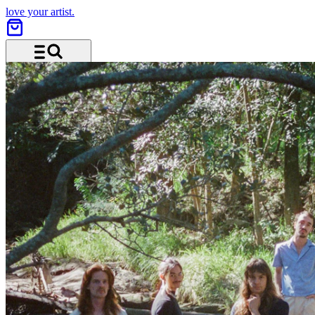
love your artist.
Menu and search