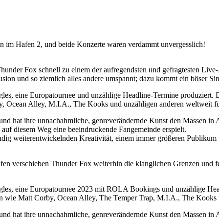
en im Hafen 2, und beide Konzerte waren verdammt unvergesslich!
d Thunder Fox schnell zu einem der aufregendsten und gefragtesten Liv
sion und so ziemlich alles andere umspannt; dazu kommt ein böser Si
les, eine Europatournee und unzählige Headline-Termine produziert. D
y, Ocean Alley, M.I.A., The Kooks und unzähligen anderen weltweit f
, und hat ihre unnachahmliche, genreverändernde Kunst den Massen in 
ch auf diesem Weg eine beeindruckende Fangemeinde erspielt.
ändig weiterentwickelnden Kreativität, einem immer größeren Publikum
en verschieben Thunder Fox weiterhin die klanglichen Grenzen und fes
ngles, eine Europatournee 2023 mit ROLA Bookings und unzählige Headl
n wie Matt Corby, Ocean Alley, The Temper Trap, M.I.A., The Kooks un
, und hat ihre unnachahmliche, genreverändernde Kunst den Massen in 