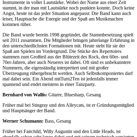
Instrumente in voller Lautstärke. Wobei der Name aus einer Zeit
stammt, in der man mit Lautstärke noch punkten konnte. Doch keine
Angst, heute ist das jeder Situation angepasst: Die Band kann auch
leiser, Hauptsache die Energie und der Spaß am Musikmachen
kommen rüber.
Die Band wurde bereits 1998 gegründet, die Stammbesetzung spielt
seit 2011 zusammen. Die Mitglieder bringen jahrelange Erfahrung in
den unterschiedlichsten Formationen mit. Heute steht für sie der
Spaß am Spielen im Vordergrund. Die Stücke des Repertoires
stammen zum Großteil aus der Blütezeit des Rock, den 60er- und
70er-Jahren, aber auch Neueres ist dabei. Oft sind es unbekanntere
Nummern, die eigenständig interpretiert und mit großer
Überzeugung rübergebracht werden. Auch Selbstkomponiertes darf
mal dabei sein. Ein Abend mitTurn2Ten ist jedenfalls immer
spannend und endet meistens in einer Tanzparty.
Bernhard von Wallis:
Gitarre, Bluesharp, Gesang
Früher mal bei Stingray und den Alleycats, ist er Gründungsmitglied
und Hauptsänger der Band.
Werner Schumann:
Bass, Gesang
Früher bei Fairchild, Willy Augustin und den Little Heads, ist
ebenfalls schon sehr lange dabei und mit seinem technisch versierten