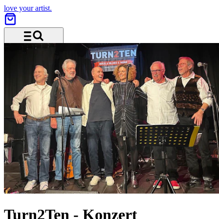
love your artist.
Menu and search
Turn2Ten
-
Konzert