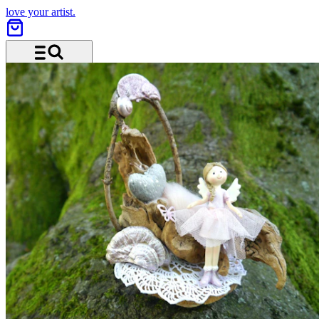
love your artist.
Menu and search