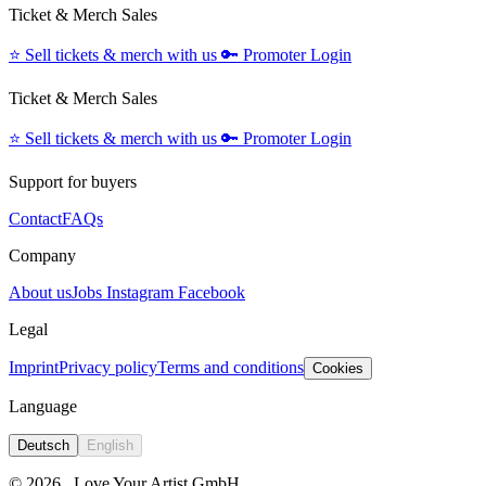
Ticket & Merch Sales
⭐️
Sell tickets & merch with us
🔑
Promoter Login
Ticket & Merch Sales
⭐️
Sell tickets & merch with us
🔑
Promoter Login
Support for buyers
Contact
FAQs
Company
About us
Jobs
Instagram
Facebook
Legal
Imprint
Privacy policy
Terms and conditions
Cookies
Language
Deutsch
English
© 2026
Love Your Artist GmbH