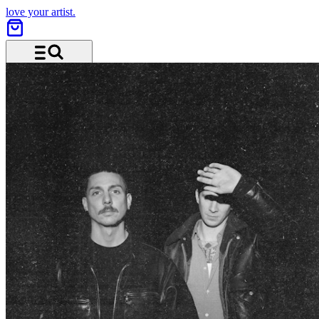
love your artist.
Menu and search