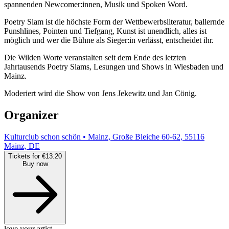
spannenden Newcomer:innen, Musik und Spoken Word.
Poetry Slam ist die höchste Form der Wettbewerbsliteratur, ballernde
Punshlines, Pointen und Tiefgang, Kunst ist unendlich, alles ist
möglich und wer die Bühne als Sieger:in verlässt, entscheidet ihr.
Die Wilden Worte veranstalten seit dem Ende des letzten
Jahrtausends Poetry Slams, Lesungen und Shows in Wiesbaden und
Mainz.
Moderiert wird die Show von Jens Jekewitz und Jan Cönig.
Organizer
Kulturclub schon schön • Mainz, Große Bleiche 60-62, 55116
Mainz, DE
Tickets for €13.20
Buy now
love your artist.