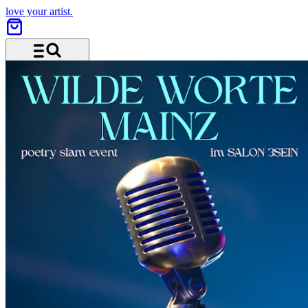
love your artist.
Menu and search