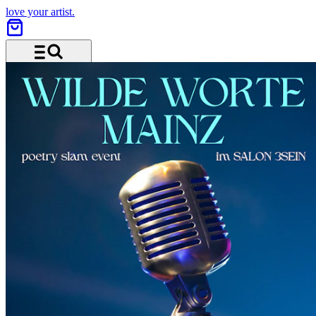
love your artist.
Menu and search