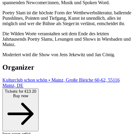
spannenden Newcomer:innen, Musik und Spoken Word.
Poetry Slam ist die höchste Form der Wettbewerbsliteratur, ballernde
Punshlines, Pointen und Tiefgang, Kunst ist unendlich, alles ist
möglich und wer die Bühne als Sieger:in verlässt, entscheidet ihr.
Die Wilden Worte veranstalten seit dem Ende des letzten
Jahrtausends Poetry Slams, Lesungen und Shows in Wiesbaden und
Mainz.
Moderiert wird die Show von Jens Jekewitz und Jan Cönig.
Organizer
Kulturclub schon schön • Mainz, Große Bleiche 60-62, 55116
Mainz, DE
Tickets for €13.20
Buy now
love your artist.