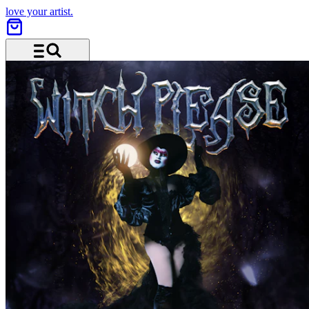
love your artist.
Menu and search