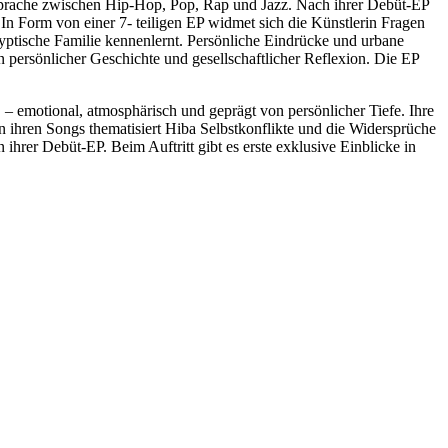
ngsprache zwischen Hip-Hop, Pop, Rap und Jazz. Nach ihrer Debüt-EP
 In Form von einer 7- teiligen EP widmet sich die Künstlerin Fragen
gyptische Familie kennenlernt. Persönliche Eindrücke und urbane
ersönlicher Geschichte und gesellschaftlicher Reflexion. Die EP
– emotional, atmosphärisch und geprägt von persönlicher Tiefe. Ihre
n ihren Songs thematisiert Hiba Selbstkonflikte und die Widersprüche
ihrer Debüt-EP. Beim Auftritt gibt es erste exklusive Einblicke in