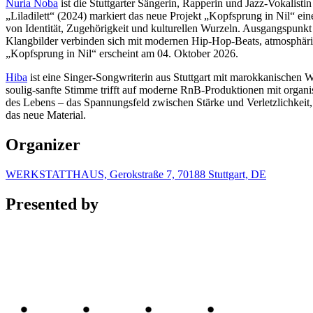
Nuria Noba
ist die Stuttgarter Sängerin, Rapperin und Jazz-Vokalist
„Liladilett“ (2024) markiert das neue Projekt „Kopfsprung in Nil“ ei
von Identität, Zugehörigkeit und kulturellen Wurzeln. Ausgangspunkt 
Klangbilder verbinden sich mit modernen Hip-Hop-Beats, atmosphäri
„Kopfsprung in Nil“ erscheint am 04. Oktober 2026.
Hiba
ist eine Singer-Songwriterin aus Stuttgart mit marokkanischen 
soulig-sanfte Stimme trifft auf moderne RnB-Produktionen mit organis
des Lebens – das Spannungsfeld zwischen Stärke und Verletzlichkeit, N
das neue Material.
Organizer
WERKSTATTHAUS, Gerokstraße 7, 70188 Stuttgart, DE
Presented by