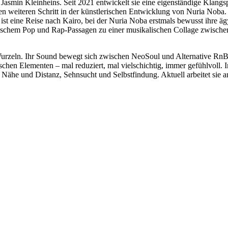
in Jasmin Kleinheins. Seit 2021 entwickelt sie eine eigenständige Kla
nen weiteren Schritt in der künstlerischen Entwicklung von Nuria Noba.
ist eine Reise nach Kairo, bei der Nuria Noba erstmals bewusst ihre ä
schem Pop und Rap-Passagen zu einer musikalischen Collage zwischen p
Wurzeln. Ihr Sound bewegt sich zwischen NeoSoul und Alternative RnB 
chen Elementen – mal reduziert, mal vielschichtig, immer gefühlvoll. I
ähe und Distanz, Sehnsucht und Selbstfindung. Aktuell arbeitet sie an 