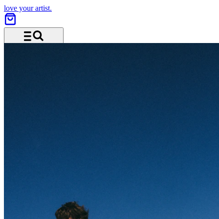
love your artist.
Menu and search