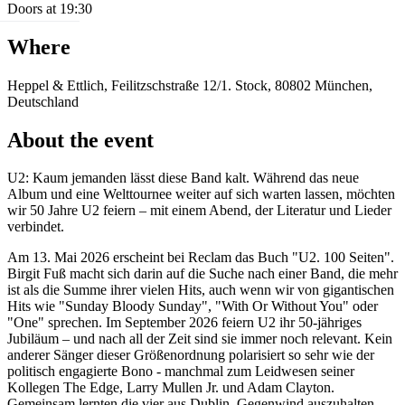
Doors at 19:30
Where
Heppel & Ettlich, Feilitzschstraße 12/1. Stock, 80802 München,
Deutschland
About the event
U2: Kaum jemanden lässt diese Band kalt. Während das neue
Album und eine Welttournee weiter auf sich warten lassen, möchten
wir 50 Jahre U2 feiern – mit einem Abend, der Literatur und Lieder
verbindet.
Am 13. Mai 2026 erscheint bei Reclam das Buch "U2. 100 Seiten".
Birgit Fuß macht sich darin auf die Suche nach einer Band, die mehr
ist als die Summe ihrer vielen Hits, auch wenn wir von gigantischen
Hits wie "Sunday Bloody Sunday", "With Or Without You" oder
"One" sprechen. Im September 2026 feiern U2 ihr 50-jähriges
Jubiläum – und nach all der Zeit sind sie immer noch relevant. Kein
anderer Sänger dieser Größenordnung polarisiert so sehr wie der
politisch engagierte Bono - manchmal zum Leidwesen seiner
Kollegen The Edge, Larry Mullen Jr. und Adam Clayton.
Gemeinsam lernten die vier aus Dublin, Gegenwind auszuhalten -