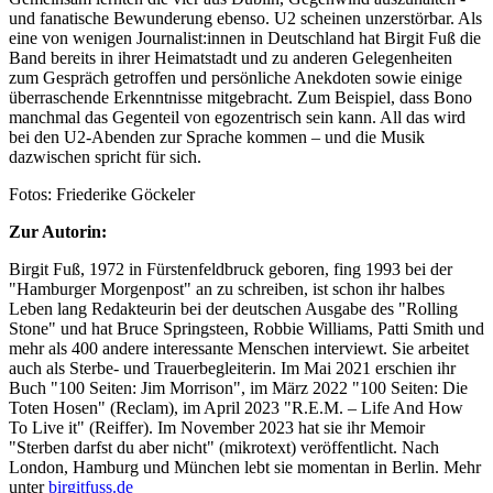
und fanatische Bewunderung ebenso. U2 scheinen unzerstörbar. Als
eine von wenigen Journalist:innen in Deutschland hat Birgit Fuß die
Band bereits in ihrer Heimatstadt und zu anderen Gelegenheiten
zum Gespräch getroffen und persönliche Anekdoten sowie einige
überraschende Erkenntnisse mitgebracht. Zum Beispiel, dass Bono
manchmal das Gegenteil von egozentrisch sein kann. All das wird
bei den U2-Abenden zur Sprache kommen – und die Musik
dazwischen spricht für sich.
Fotos: Friederike Göckeler
Zur Autorin:
Birgit Fuß, 1972 in Fürstenfeldbruck geboren, fing 1993 bei der
"Hamburger Morgenpost" an zu schreiben, ist schon ihr halbes
Leben lang Redakteurin bei der deutschen Ausgabe des "Rolling
Stone" und hat Bruce Springsteen, Robbie Williams, Patti Smith und
mehr als 400 andere interessante Menschen interviewt. Sie arbeitet
auch als Sterbe- und Trauerbegleiterin. Im Mai 2021 erschien ihr
Buch "100 Seiten: Jim Morrison", im März 2022 "100 Seiten: Die
Toten Hosen" (Reclam), im April 2023 "R.E.M. – Life And How
To Live it" (Reiffer). Im November 2023 hat sie ihr Memoir
"Sterben darfst du aber nicht" (mikrotext) veröffentlicht. Nach
London, Hamburg und München lebt sie momentan in Berlin. Mehr
unter
birgitfuss.de