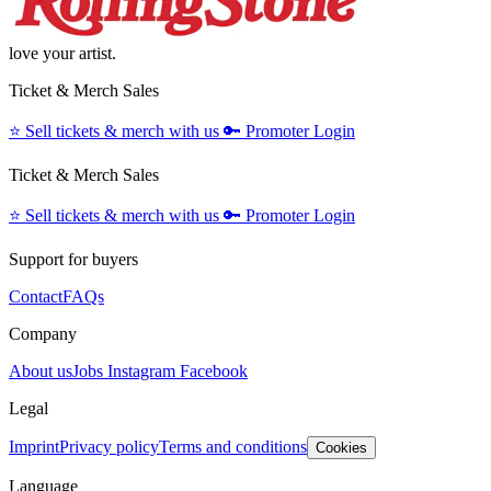
love your artist.
Ticket & Merch Sales
⭐️
Sell tickets & merch with us
🔑
Promoter Login
Ticket & Merch Sales
⭐️
Sell tickets & merch with us
🔑
Promoter Login
Support for buyers
Contact
FAQs
Company
About us
Jobs
Instagram
Facebook
Legal
Imprint
Privacy policy
Terms and conditions
Cookies
Language