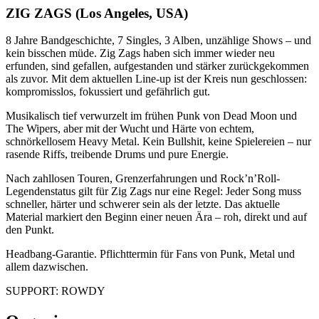
ZIG ZAGS (Los Angeles, USA)
8 Jahre Bandgeschichte, 7 Singles, 3 Alben, unzählige Shows – und
kein bisschen müde. Zig Zags haben sich immer wieder neu
erfunden, sind gefallen, aufgestanden und stärker zurückgekommen
als zuvor. Mit dem aktuellen Line-up ist der Kreis nun geschlossen:
kompromisslos, fokussiert und gefährlich gut.
Musikalisch tief verwurzelt im frühen Punk von Dead Moon und
The Wipers, aber mit der Wucht und Härte von echtem,
schnörkellosem Heavy Metal. Kein Bullshit, keine Spielereien – nur
rasende Riffs, treibende Drums und pure Energie.
Nach zahllosen Touren, Grenzerfahrungen und Rock’n’Roll-
Legendenstatus gilt für Zig Zags nur eine Regel: Jeder Song muss
schneller, härter und schwerer sein als der letzte. Das aktuelle
Material markiert den Beginn einer neuen Ära – roh, direkt und auf
den Punkt.
Headbang-Garantie. Pflichttermin für Fans von Punk, Metal und
allem dazwischen.
SUPPORT: ROWDY