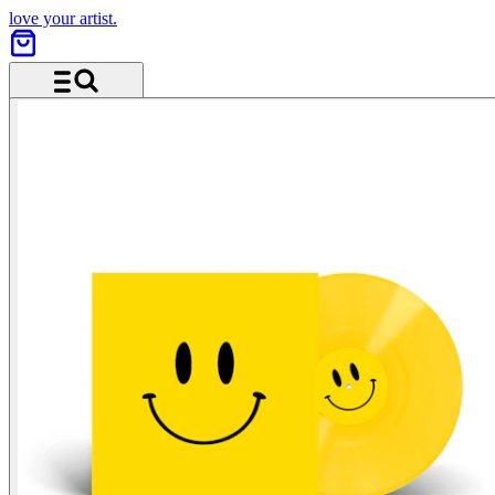
love your artist.
Menu and search