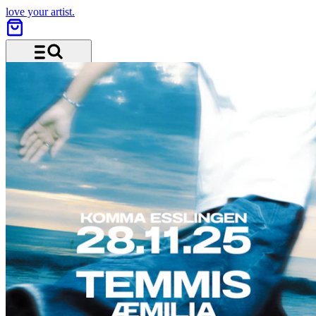
love your artist.
Menu and search