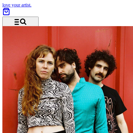
love your artist.
Menu and search