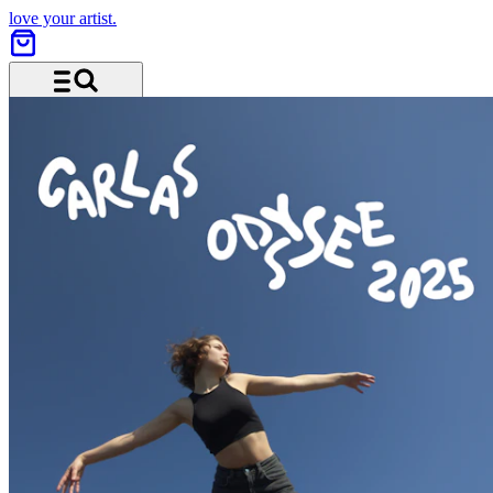
love your artist.
Menu and search