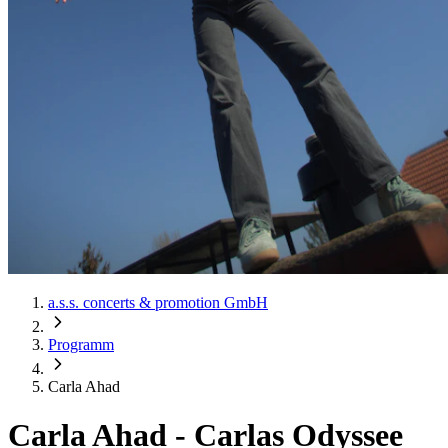
a.s.s. concerts & promotion GmbH
Programm
Carla Ahad
Carla Ahad
-
Carlas Odyssee