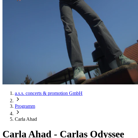
a.s.s. concerts & promotion GmbH
Programm
Carla Ahad
Carla Ahad
-
Carlas Odyssee