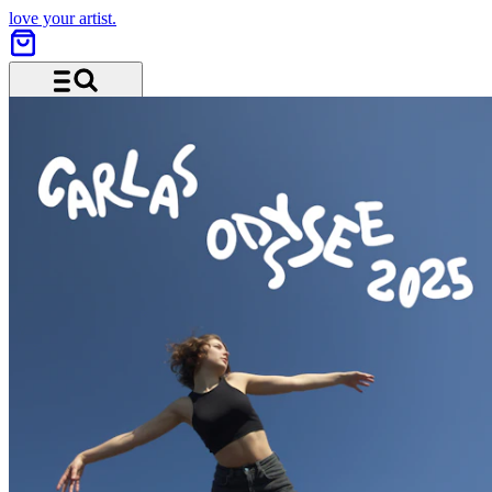
love your artist.
Menu and search