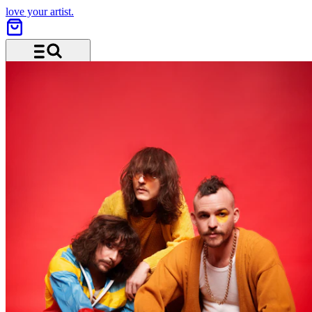
love your artist.
Menu and search