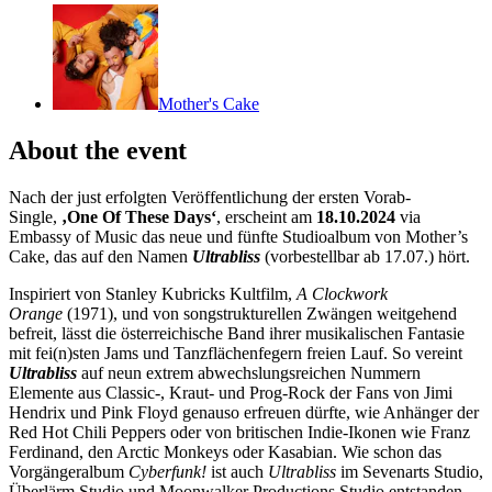
Mother's Cake
About the event
Nach der just erfolgten Veröffentlichung der ersten Vorab-
Single,
‚One Of These Days‘
, erscheint am
18.10.2024
via
Embassy of Music das neue und fünfte Studioalbum von Mother’s
Cake, das auf den Namen
Ultrabliss
(vorbestellbar ab 17.07.) hört.
Inspiriert von Stanley Kubricks Kultfilm,
A Clockwork
Orange
(1971), und von songstrukturellen Zwängen weitgehend
befreit, lässt die österreichische Band ihrer musikalischen Fantasie
mit fei(n)sten Jams und Tanzflächenfegern freien Lauf. So vereint
Ultrabliss
auf neun extrem abwechslungsreichen Nummern
Elemente aus Classic-, Kraut- und Prog-Rock der Fans von Jimi
Hendrix und Pink Floyd genauso erfreuen dürfte, wie Anhänger der
Red Hot Chili Peppers oder von britischen Indie-Ikonen wie Franz
Ferdinand, den Arctic Monkeys oder Kasabian. Wie schon das
Vorgängeralbum
Cyberfunk!
ist auch
Ultrabliss
im Sevenarts Studio,
Überlärm Studio und Moonwalker Productions Studio entstanden