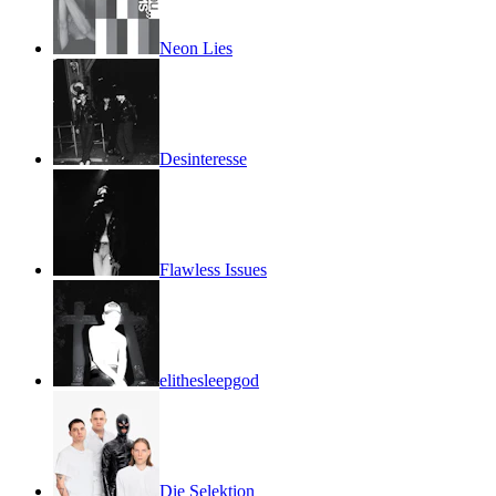
Neon Lies
Desinteresse
Flawless Issues
elithesleepgod
Die Selektion