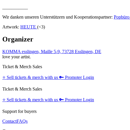
___________
Wir danken unseren Unterstützern und Kooperationspartner:
Popbüro 
Artwork:
HEUTE
(<3)
Organizer
KOMMA esslingen, Maille 5-9, 73728 Esslingen, DE
love your artist.
Ticket & Merch Sales
⭐️
Sell tickets & merch with us
🔑
Promoter Login
Ticket & Merch Sales
⭐️
Sell tickets & merch with us
🔑
Promoter Login
Support for buyers
Contact
FAQs