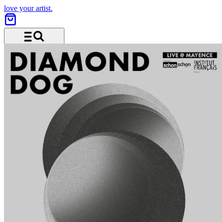
love your artist.
Menu and search