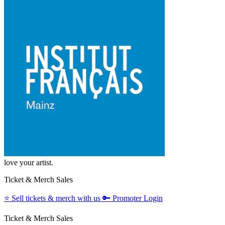
love your artist.
Ticket & Merch Sales
⭐️
Sell tickets & merch with us
🔑
Promoter Login
Ticket & Merch Sales