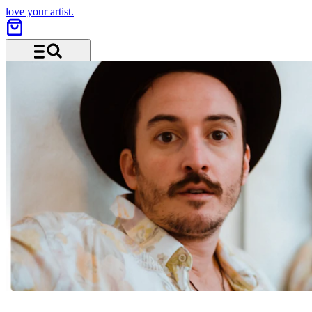
love your artist.
Menu and search