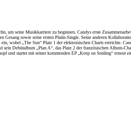
rlin, um seine Musikkarriere zu beginnen. Candys erste Zusammenarb
rtigen Gesang sowie seine ersten Platin-Single. Seine anderen Kollab
in, wobei „The Sun“ Platz 1 der elektronischen Charts erreichte. Can
d sein Debütalbum „Plan A“, das Platz 2 der französischen Album-Chart
pf und startet mit seiner kommenden EP „Keep on Smiling“ erneut ein