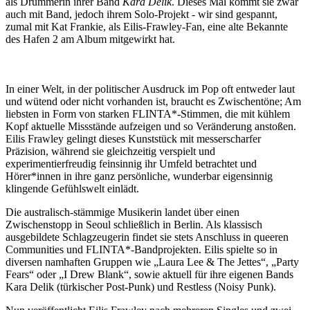
als Drummerin ihrer Band
Kara Delik
. Dieses Mal kommt sie zwar
auch mit Band, jedoch ihrem Solo-Projekt - wir sind gespannt,
zumal mit Kat Frankie, als Eilis-Frawley-Fan, eine alte Bekannte
des Hafen 2 am Album mitgewirkt hat.
In einer Welt, in der politischer Ausdruck im Pop oft entweder laut
und wütend oder nicht vorhanden ist, braucht es Zwischentöne; Am
liebsten in Form von starken FLINTA*-Stimmen, die mit kühlem
Kopf aktuelle Missstände aufzeigen und so Veränderung anstoßen.
Eilis Frawley gelingt dieses Kunststück mit messerscharfer
Präzision, während sie gleichzeitig verspielt und
experimentierfreudig feinsinnig ihr Umfeld betrachtet und
Hörer*innen in ihre ganz persönliche, wunderbar eigensinnig
klingende Gefühlswelt einlädt.
Die australisch-stämmige Musikerin landet über einen
Zwischenstopp in Seoul schließlich in Berlin. Als klassisch
ausgebildete Schlagzeugerin findet sie stets Anschluss in queeren
Communities und FLINTA*-Bandprojekten. Eilis spielte so in
diversen namhaften Gruppen wie „Laura Lee & The Jettes“, „Party
Fears“ oder „I Drew Blank“, sowie aktuell für ihre eigenen Bands
Kara Delik (türkischer Post-Punk) und Restless (Noisy Punk).