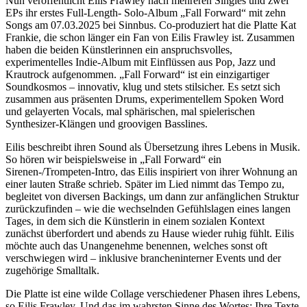
Nun veröffentlicht Eilis Frawley nach mehreren Singles und zwei
EPs ihr erstes Full-Length- Solo-Album „Fall Forward“ mit zehn
Songs am 07.03.2025 bei Sinnbus. Co-produziert hat die Platte Kat
Frankie, die schon länger ein Fan von Eilis Frawley ist. Zusammen
haben die beiden Künstlerinnen ein anspruchsvolles,
experimentelles Indie-Album mit Einflüssen aus Pop, Jazz und
Krautrock aufgenommen. „Fall Forward“ ist ein einzigartiger
Soundkosmos – innovativ, klug und stets stilsicher. Es setzt sich
zusammen aus präsenten Drums, experimentellem Spoken Word
und gelayerten Vocals, mal sphärischen, mal spielerischen
Synthesizer-Klängen und groovigen Basslines.
Eilis beschreibt ihren Sound als Übersetzung ihres Lebens in Musik.
So hören wir beispielsweise in „Fall Forward“ ein
Sirenen-/Trompeten-Intro, das Eilis inspiriert von ihrer Wohnung an
einer lauten Straße schrieb. Später im Lied nimmt das Tempo zu,
begleitet von diversen Backings, um dann zur anfänglichen Struktur
zurückzufinden – wie die wechselnden Gefühlslagen eines langen
Tages, in dem sich die Künstlerin in einem sozialen Kontext
zunächst überfordert und abends zu Hause wieder ruhig fühlt. Eilis
möchte auch das Unangenehme benennen, welches sonst oft
verschwiegen wird – inklusive brancheninterner Events und der
zugehörige Smalltalk.
Die Platte ist eine wilde Collage verschiedener Phasen ihres Lebens,
so Eilis Frawley. Und das im wahrsten Sinne des Wortes: Ihre Texte