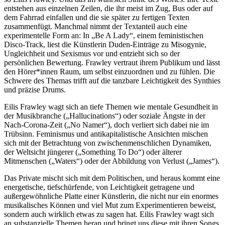
entstehen aus einzelnen Zeilen, die ihr meist im Zug, Bus oder auf
dem Fahrrad einfallen und die sie später zu fertigen Texten
zusammenfügt. Manchmal nimmt der Textanteil auch eine
experimentelle Form an: In „Be A Lady“, einem feministischen
Disco-Track, liest die Künstlerin Duden-Einträge zu Misogynie,
Ungleichheit und Sexismus vor und entzieht sich so der
persönlichen Bewertung. Frawley vertraut ihrem Publikum und lässt
den Hörer*innen Raum, um selbst einzuordnen und zu fühlen. Die
Schwere des Themas trifft auf die tanzbare Leichtigkeit des Synthies
und präzise Drums.
Eilis Frawley wagt sich an tiefe Themen wie mentale Gesundheit in
der Musikbranche („Hallucinations“) oder soziale Ängste in der
Nach-Corona-Zeit („No Namer“), doch verliert sich dabei nie im
Trübsinn. Feminismus und antikapitalistische Ansichten mischen
sich mit der Betrachtung von zwischenmenschlichen Dynamiken,
der Weltsicht jüngerer („Something To Do“) oder älterer
Mitmenschen („Waters“) oder der Abbildung von Verlust („James“).
Das Private mischt sich mit dem Politischen, und heraus kommt eine
energetische, tiefschürfende, von Leichtigkeit getragene und
außergewöhnliche Platte einer Künstlerin, die nicht nur ein enormes
musikalisches Können und viel Mut zum Experimentieren beweist,
sondern auch wirklich etwas zu sagen hat. Eilis Frawley wagt sich
an substanzielle Themen heran und bringt uns diese mit ihren Songs