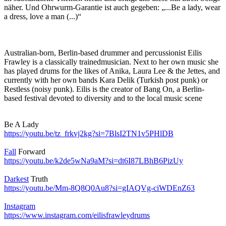
näher. Und Ohrwurm-Garantie ist auch gegeben: „...Be a lady, wear
a dress, love a man (...)“
Australian-born, Berlin-based drummer and percussionist Eilis
Frawley is a classically trainedmusician. Next to her own music she
has played drums for the likes of Anika, Laura Lee & the Jettes, and
currently with her own bands Kara Delik (Turkish post punk) or
Restless (noisy punk). Eilis is the creator of Bang On, a Berlin-
based festival devoted to diversity and to the local music scene
Be A Lady
https://youtu.be/tz_frkvj2kg?si=7BlsI2TN1v5PHlDB
Fall
Forward
https://youtu.be/k2de5wNa9aM?si=dt6I87LBhB6PizUy
Darkest
Truth
https://youtu.be/Mm-8Q8Q0Au8?si=gIAQVg-ciWDEnZ63
Instagram
https://www.instagram.com/eilisfrawleydrums