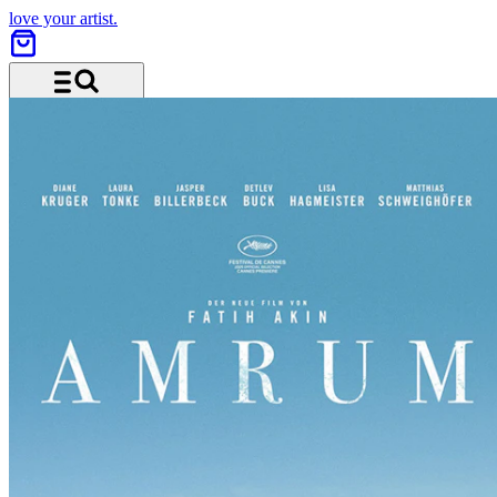
love your artist.
Menu and search