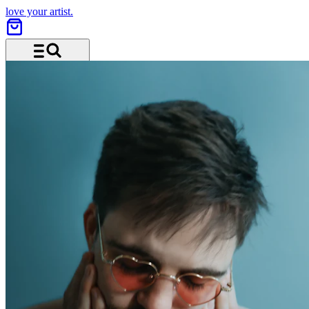
love your artist.
Menu and search