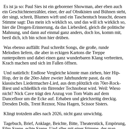
Es ist ja so: Paul Sies ist ein geborener Showman, aber eben auch
ein Geschichtenerzähler, einer, der auf Obstkisten und Bühnen steht,
der singt, schreit, Blumen wirft und ein Taschentuch braucht, dessen
Stimme sagt: Das mein ich wirklich so, und das will ich wirklich so,
hier die Drogen-Erinnerung, da das Liebeslied, gleich die politische
Mahnung, und dann auf einmal ganz anders, doch los, komm mit,
beeil dich, ich bin schon hier drüben.
Was ebenso auffällt: Paul schreibt Songs, die große, runde
Melodien liefern, die aber in eckigen Kartons die Treppe
runterpoltern und dabei einen ganz wunderbaren Klang verbreiten,
Krach machen und sich im Fallen öffnen.
Und natürlich: Endlose Vergleiche könnte man ziehen, hier Hip-
Hop, der in die 20er-Jahre zweier Jahrhunderte passt, da ein
klassisches Liedermacher-Lied, aus dem plötzlich ein 70er-Rock-
Biest und schließlich ein flirrender Technobeat wird. Weil: Wieso
nicht? Nick Cave trägt den Anzug von Tom Waits auf dem
Dancefloor um die Ecke auf. Erhaben und gleichzeitig dreckig.
Dresden Dolls, Trent Reznor, Nina Hagen, Scissor Sisters.
Klingt trotzdem alles nach 2026, nicht ganz unwichtig.
Tagebuch, Brief, Anklage, Beichte, Bitte, Theaterstück, Empörung,
Film-Szene, echte Szene. Und alles mit einer Stimme, der man