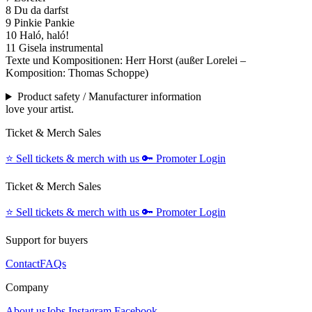
8 Du da darfst
9 Pinkie Pankie
10 Haló, haló!
11 Gisela instrumental
Texte und Kompositionen: Herr Horst (außer Lorelei –
Komposition: Thomas Schoppe)
Product safety / Manufacturer information
love your artist.
Ticket & Merch Sales
⭐️
Sell tickets & merch with us
🔑
Promoter Login
Ticket & Merch Sales
⭐️
Sell tickets & merch with us
🔑
Promoter Login
Support for buyers
Contact
FAQs
Company
About us
Jobs
Instagram
Facebook