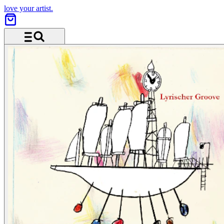
love your artist.
Menu and search