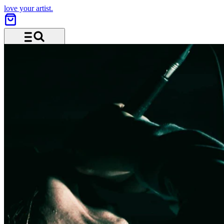
love your artist.
Menu and search