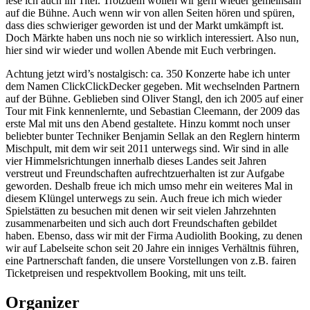
lese ich auch im Titel. Trotzdem wollen wir gern wieder gemeinsam
auf die Bühne. Auch wenn wir von allen Seiten hören und spüren,
dass dies schwieriger geworden ist und der Markt umkämpft ist.
Doch Märkte haben uns noch nie so wirklich interessiert. Also nun,
hier sind wir wieder und wollen Abende mit Euch verbringen.
Achtung jetzt wird’s nostalgisch: ca. 350 Konzerte habe ich unter
dem Namen ClickClickDecker gegeben. Mit wechselnden Partnern
auf der Bühne. Geblieben sind Oliver Stangl, den ich 2005 auf einer
Tour mit Fink kennenlernte, und Sebastian Cleemann, der 2009 das
erste Mal mit uns den Abend gestaltete. Hinzu kommt noch unser
beliebter bunter Techniker Benjamin Sellak an den Reglern hinterm
Mischpult, mit dem wir seit 2011 unterwegs sind. Wir sind in alle
vier Himmelsrichtungen innerhalb dieses Landes seit Jahren
verstreut und Freundschaften aufrechtzuerhalten ist zur Aufgabe
geworden. Deshalb freue ich mich umso mehr ein weiteres Mal in
diesem Klüngel unterwegs zu sein. Auch freue ich mich wieder
Spielstätten zu besuchen mit denen wir seit vielen Jahrzehnten
zusammenarbeiten und sich auch dort Freundschaften gebildet
haben. Ebenso, dass wir mit der Firma Audiolith Booking, zu denen
wir auf Labelseite schon seit 20 Jahre ein inniges Verhältnis führen,
eine Partnerschaft fanden, die unsere Vorstellungen von z.B. fairen
Ticketpreisen und respektvollem Booking, mit uns teilt.
Organizer