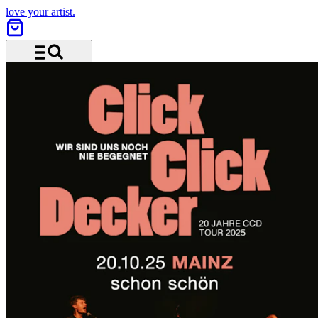
love your artist.
Menu and search