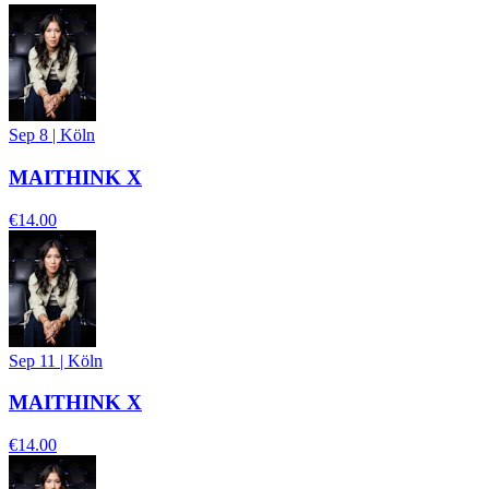
Sep 8
|
Köln
MAITHINK X
€14.00
Sep 11
|
Köln
MAITHINK X
€14.00