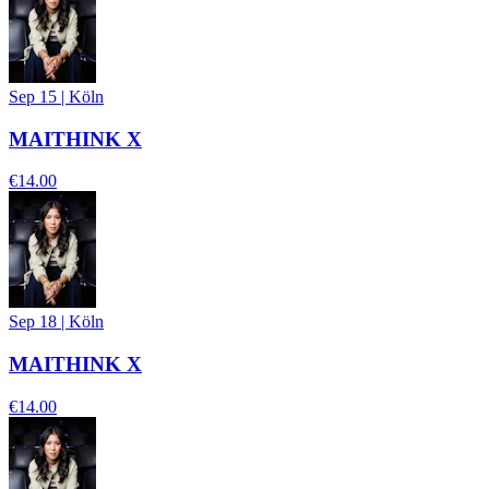
Sep 15
|
Köln
MAITHINK X
€14.00
Sep 18
|
Köln
MAITHINK X
€14.00