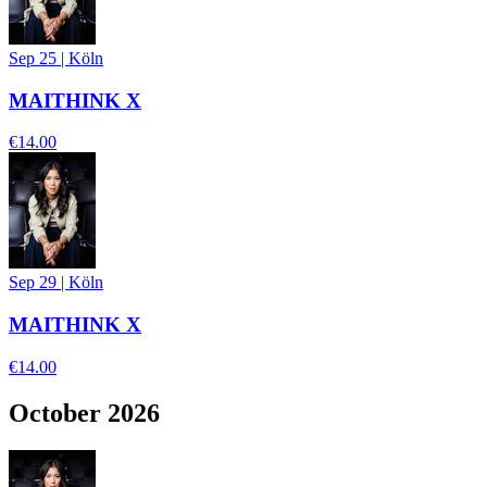
Sep 25
|
Köln
MAITHINK X
€14.00
Sep 29
|
Köln
MAITHINK X
€14.00
October 2026