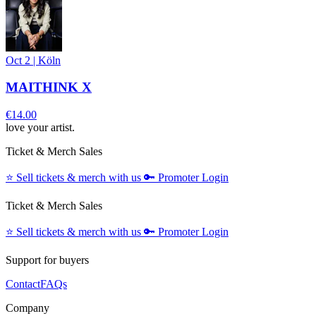
Oct 2
|
Köln
MAITHINK X
€14.00
love your artist.
Ticket & Merch Sales
⭐️
Sell tickets & merch with us
🔑
Promoter Login
Ticket & Merch Sales
⭐️
Sell tickets & merch with us
🔑
Promoter Login
Support for buyers
Contact
FAQs
Company