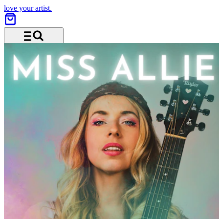
love your artist.
Menu and search