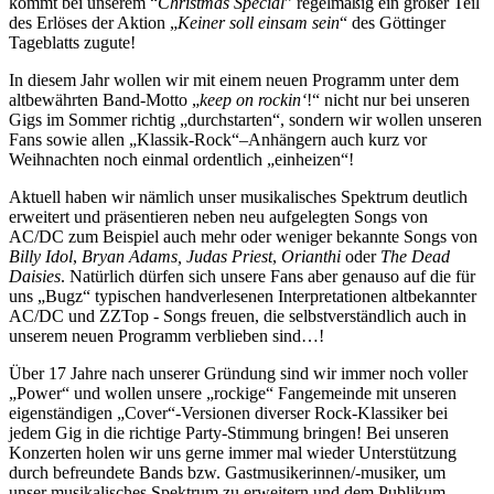
kommt bei unserem “
Christmas Special
” regelmäßig ein großer Teil
des Erlöses der Aktion „
Keiner soll einsam sein
“ des Göttinger
Tageblatts zugute!
In diesem Jahr wollen wir mit einem neuen Programm unter dem
altbewährten Band-Motto „
keep on rockin‘
!“ nicht nur bei unseren
Gigs im Sommer richtig „durchstarten“, sondern wir wollen unseren
Fans sowie allen „Klassik-Rock“–Anhängern auch kurz vor
Weihnachten noch einmal ordentlich „einheizen“!
Aktuell haben wir nämlich unser musikalisches Spektrum deutlich
erweitert und präsentieren neben neu aufgelegten Songs von
AC/DC zum Beispiel auch mehr oder weniger bekannte Songs von
Billy Idol
,
Bryan Adams,
Judas Priest
,
Orianthi
oder
The Dead
Daisies
. Natürlich dürfen sich unsere Fans aber genauso auf die für
uns „Bugz“ typischen handverlesenen Interpretationen altbekannter
AC/DC und ZZTop - Songs freuen, die selbstverständlich auch in
unserem neuen Programm verblieben sind…!
Über 17 Jahre nach unserer Gründung sind wir immer noch voller
„Power“ und wollen unsere „rockige“ Fangemeinde mit unseren
eigenständigen „Cover“-Versionen diverser Rock-Klassiker bei
jedem Gig in die richtige Party-Stimmung bringen! Bei unseren
Konzerten holen wir uns gerne immer mal wieder Unterstützung
durch befreundete Bands bzw. Gastmusikerinnen/-musiker, um
unser musikalisches Spektrum zu erweitern und dem Publikum