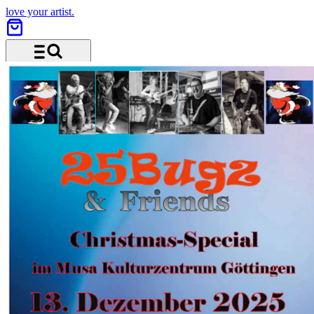
love your artist.
Menu and search