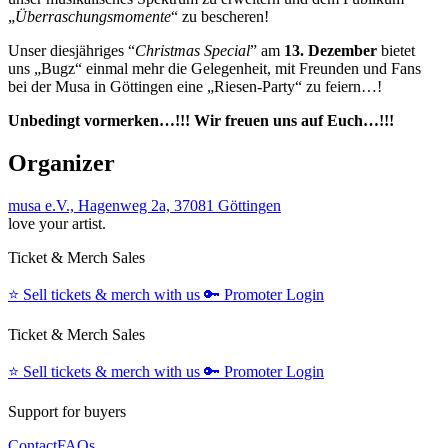
„
Überraschungsmomente
“ zu bescheren!
Unser diesjähriges “
Christmas Special
” am
13. Dezember
bietet
uns „Bugz“ einmal mehr die Gelegenheit, mit Freunden und Fans
bei der Musa in Göttingen eine „Riesen-Party“ zu feiern…!
Unbedingt vormerken…!!!
Wir freuen uns auf Euch…!!!
Organizer
musa e.V., Hagenweg 2a, 37081 Göttingen
love your artist.
Ticket & Merch Sales
⭐️
Sell tickets & merch with us
🔑
Promoter Login
Ticket & Merch Sales
⭐️
Sell tickets & merch with us
🔑
Promoter Login
Support for buyers
Contact
FAQs