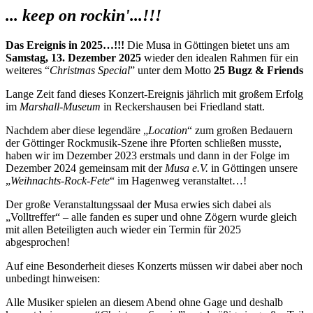
... keep on rockin'...!!!
Das Ereignis in 2025…!!!
Die Musa in Göttingen bietet uns am
Samstag, 13. Dezember 2025
wieder den idealen Rahmen für ein
weiteres “
Christmas Special
” unter dem Motto
25 Bugz & Friends
Lange Zeit fand dieses Konzert-Ereignis jährlich mit großem Erfolg
im
Marshall-Museum
in Reckershausen bei Friedland statt.
Nachdem aber diese legendäre „
Location
“ zum großen Bedauern
der Göttinger Rockmusik-Szene ihre Pforten schließen musste,
haben wir im Dezember 2023 erstmals und dann in der Folge im
Dezember 2024 gemeinsam mit der
Musa e.V.
in Göttingen unsere
„
Weihnachts-Rock-Fete
“ im Hagenweg veranstaltet…!
Der große Veranstaltungssaal der Musa erwies sich dabei als
„Volltreffer“ – alle fanden es super und ohne Zögern wurde gleich
mit allen Beteiligten auch wieder ein Termin für 2025
abgesprochen!
Auf eine Besonderheit dieses Konzerts müssen wir dabei aber noch
unbedingt hinweisen:
Alle Musiker spielen an diesem Abend ohne Gage und deshalb